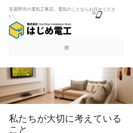
コ
安曇野市の電気工事店。電気のことならお任せくださ
ン
い。
テ
ン
ツ
へ
メ
ス
キ
ッ
ニ
プ
ュ
ー
私たちが大切に考えている
こと